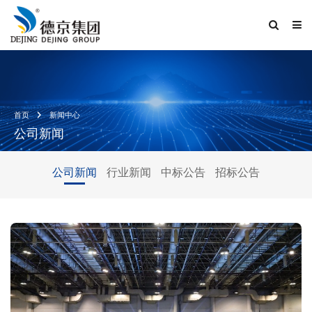
首页
新闻中心
公司新闻
公司新闻
行业新闻
中标公告
招标公告