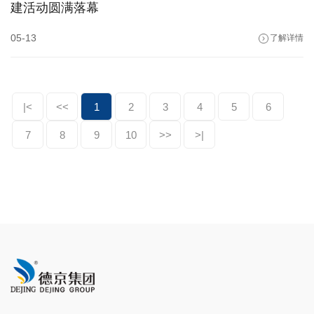
建活动圆满落幕
05-13
了解详情
|<
<<
1
2
3
4
5
6
7
8
9
10
>>
>|