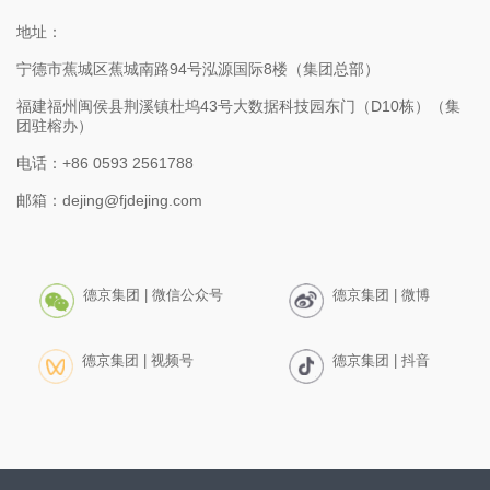
地址：
宁德市蕉城区蕉城南路94号泓源国际8楼（集团总部）
福建福州闽侯县荆溪镇杜坞43号大数据科技园东门（D10栋）（集
团驻榕办）
电话：+86 0593 2561788
邮箱：dejing@fjdejing.com
德京集团 | 微信公众号
德京集团 | 微博
德京集团 | 视频号
德京集团 | 抖音