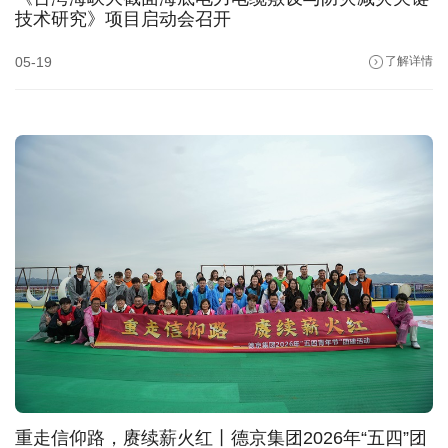
技术研究》项目启动会召开
05-19
了解详情
重走信仰路，赓续薪火红丨德京集团2026年“五四”团