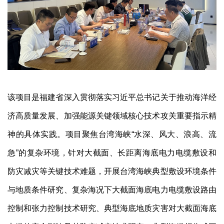
该项目是福建省深入贯彻落实习近平总书记关于推动海洋经
济高质量发展、加强能源关键领域核心技术攻关重要指示精
神的具体实践。项目聚焦台湾海峡“水深、风大、浪高、流
急”的复杂环境，针对大截面、长距离海底电力电缆敷设和
防灾减灾等关键技术难题，开展台湾海峡典型敷设环境条件
与地质条件研究、复杂海况下大截面海底电力电缆敷设路由
控制和张力控制技术研究、典型海底地质灾害对大截面海底