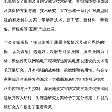
电缆的安全影响及其防灾减灾技术研究、典型海缆损伤成因
及其保护方案与施工技术研究，旨在形成一系列针对典型问
题的有效解决方案，带动新技术、新工艺、新材料、新装
备、新服务等“五新”产业发展。
与会专家听取了项目组关于课题申报情况及研究思路的汇
报，认为该项目选题好，以服务能源强国、海洋强国为目
标，聚焦跨海联网输电工程和深远海风电开发建设的技术需
求开展研究，具有很强的战略性、前瞻性和实用性。与会专
家围绕台湾海峡复杂海况下大截面海底电力电缆敷设技术、
路由控制与张力控制、海底地质灾害防灾减灾等关键技术问
题展开深入研讨，对课题研究方案给予了充分肯定，并就后
续研究方向提出了宝贵意见。